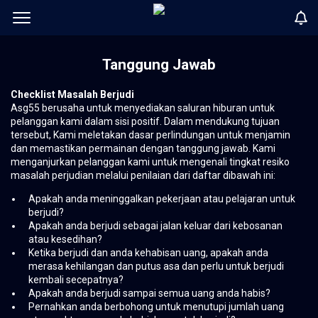
Tanggung Jawab
Checklist Masalah Berjudi
Asg55 berusaha untuk menyediakan saluran hiburan untuk
pelanggan kami dalam sisi positif. Dalam mendukung tujuan
tersebut, Kami meletakan dasar perlindungan untuk menjamin
dan memastikan permainan dengan tanggung jawab. Kami
menganjurkan pelanggan kami untuk mengenali tingkat resiko
masalah perjudian melalui penilaian dari daftar dibawah ini:
Apakah anda meninggalkan pekerjaan atau pelajaran untuk
berjudi?
Apakah anda berjudi sebagai jalan keluar dari kebosanan
atau kesedihan?
Ketika berjudi dan anda kehabisan uang, apakah anda
merasa kehilangan dan putus asa dan perlu untuk berjudi
kembali secepatnya?
Apakah anda berjudi sampai semua uang anda habis?
Pernahkan anda berbohong untuk menutupi jumlah uang