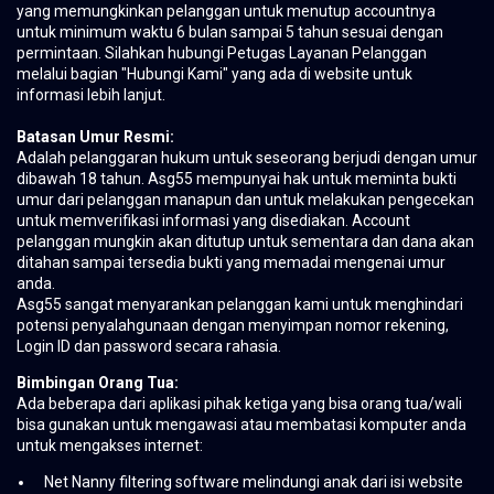
yang memungkinkan pelanggan untuk menutup accountnya
untuk minimum waktu 6 bulan sampai 5 tahun sesuai dengan
permintaan. Silahkan hubungi Petugas Layanan Pelanggan
melalui bagian "Hubungi Kami" yang ada di website untuk
informasi lebih lanjut.
Batasan Umur Resmi:
Adalah pelanggaran hukum untuk seseorang berjudi dengan umur
dibawah 18 tahun. Asg55 mempunyai hak untuk meminta bukti
umur dari pelanggan manapun dan untuk melakukan pengecekan
untuk memverifikasi informasi yang disediakan. Account
pelanggan mungkin akan ditutup untuk sementara dan dana akan
ditahan sampai tersedia bukti yang memadai mengenai umur
anda.
Asg55 sangat menyarankan pelanggan kami untuk menghindari
potensi penyalahgunaan dengan menyimpan nomor rekening,
Login ID dan password secara rahasia.
Bimbingan Orang Tua:
Ada beberapa dari aplikasi pihak ketiga yang bisa orang tua/wali
bisa gunakan untuk mengawasi atau membatasi komputer anda
untuk mengakses internet:
Net Nanny filtering software melindungi anak dari isi website