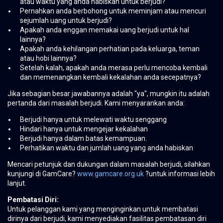
atau waktu yang anda habiskan untuk berjudi?
Pernahkan anda berbohong untuk meminjam atau mencuri
sejumlah uang untuk berjudi?
Apakah anda enggan memakai uang berjudi untuk hal
lainnya?
Apakah anda kehilangan perhatian pada keluarga, teman
atau hobi lainnya?
Setelah kalah, apakah anda merasa perlu mencoba kembali
dan memenangkan kembali kekalahan anda secepatnya?
Jika sebagian besar jawabannya adalah "ya", mungkin itu adalah
pertanda dari masalah berjudi. Kami menyarankan anda:
Berjudi hanya untuk melewati waktu senggang
Hindari hanya untuk mengejar kekalahan
Berjudi hanya dalam batas kemampuan.
Perhatikan waktu dan jumlah uang yang anda habiskan
Mencari petunjuk dan dukungan dalam masalah berjudi, silahkan
kunjungi di GamCare?
www.gamcare.org.uk
?untuk informasi lebih
lanjut.
Pembatasi Diri:
Untuk pelanggan kami yang menginginkan untuk membatasi
dirinya dari berjudi, kami menyediakan fasilitas pembatasan diri