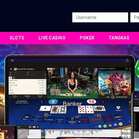
SLOTS
LIVE CASINO
POKER
TANGKAS