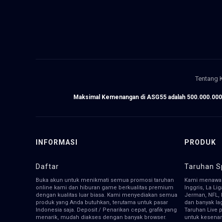
Tentang 
Maksimal Kemenangan di ASG55 adalah 500.000.000, j
INFORMASI
PRODUK
Daftar
Taruhan S
Buka akun untuk menikmati semua promosi taruhan
Kami menawar
online kami dan hiburan game berkualitas premium
Inggris, La Li
dengan kualitas luar biasa. Kami menyediakan semua
Jerman, NFL, 
produk yang Anda butuhkan, terutama untuk pasar
dan banyak la
Indonesia saja. Deposit / Penarikan cepat, grafik yang
Taruhan Live 
menarik, mudah diakses dengan banyak browser.
untuk kesena