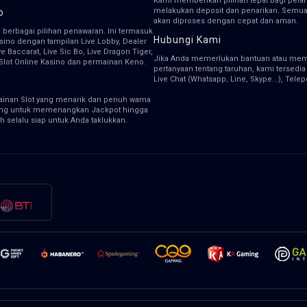
Kami memberikan pilihan tepat bagi pela
melakukan deposit dan penarikan. Semua 
o
akan diproses dengan cepat dan aman.
 berbagai pilihan penawaran. Ini termasuk
Hubungi Kami
asino dengan tampilan Live Lobby, Dealer
ive Baccarat, Live Sic Bo, Live Dragon Tiger,
Jika Anda memerlukan bantuan atau memi
, Slot Online Kasino dan permainan Keno.
pertanyaan tentang taruhan, kami tersedia
Live Chat (Whatsapp, Line, Skype...), Tele
inan Slot yang menarik dan penuh warna
ng untuk memenangkan Jackpot hingga
h selalu siap untuk Anda taklukkan.