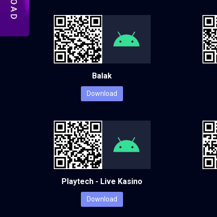
Balak
Download
Playtech - Live Kasino
Download