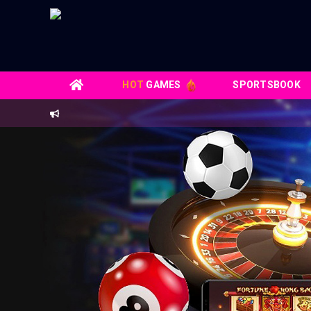
HOT
GAMES
SPORTSBOOK