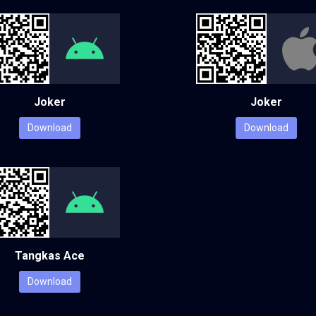
Joker
Joker
Download
Download
Tangkas Ace
Download