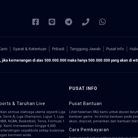
Kami
Syarat & Ketentuan
Pribadi
Tanggung Jawab
Pusat Info
Hubu
ika kemenangan di atas 500.000.000 maka hanya 500.000.000 yang akan di with
PUSAT INFO
ports & Taruhan Live
Pusat Bantuan
kan semua olahraga utama seperti Liga
Lihat halaman FAQ kami untuk aturan taru
ga, Serie A, Liga Champion, Ligue 1, Liga
bantuan game. Ini berisi bantuan pada 
NBA, NCAA, Basketball, Tenis, Formula 1
akun, deposit, penarikan dan bantuan tekn
gi. Kami menawarkan hingga 4,000
Cara Pembayaran
pertandingan sepakbola setiap bulannya
ngan bermain anda.