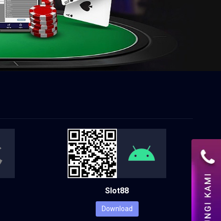
Slot88
Download