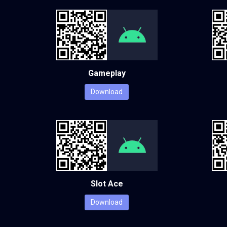
Gameplay
Download
Slot Ace
Download