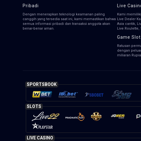
Pribadi
Live Casin
Dengan menerapkan teknologi keamanan paling
Kami memiliki
canggih yang tersedia saat ini, kami memastikan bahwa
Live Dealer K
semua informasi pribadi dan transaksi anggota akan
Asia cantik, L
benar-benar aman.
Live Roulette
Game Slot
Ratusan perma
dengan pelua
miliaran Rupia
SPORTSBOOK
SLOTS
LIVE CASINO