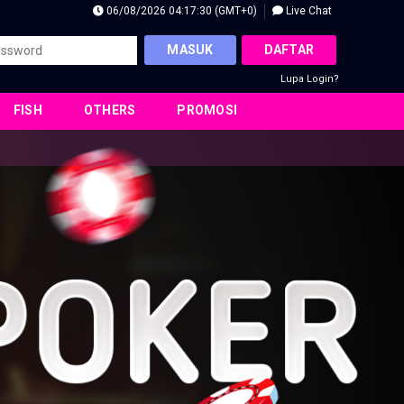
06/08/2026 04:17:30 (GMT+0)
Live Chat
MASUK
DAFTAR
Lupa Login?
FISH
OTHERS
PROMOSI